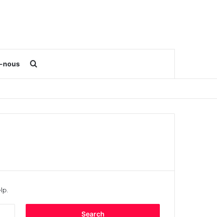
Search for
z-nous
lp.
Search