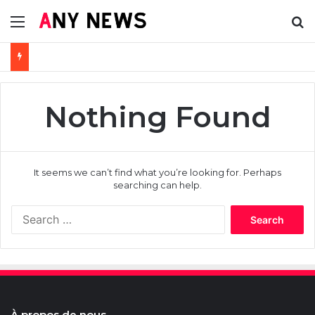
Menu
Se
Nothing Found
It seems we can’t find what you’re looking for. Perhaps
searching can help.
Search
for:
À propos de nous